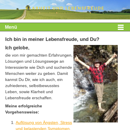
Menü
Ich bin in meiner Lebensfreude, und Du?
Ich gelobe,
die von mir gemachten Erfahrungen,
Lösungen und Lösungswege an
Interessierte wie Dich und suchende
Menschen weiter zu geben. Damit
kannst Du Dir, wie ich auch, ein
zufriedenes, selbstbewusstes
Leben, sowie Klarheit und
Lebensfreude erschaffen.
Meine erfolgreiche
Vorgehensweise:
Auflösung von Ängsten, Stress
und belastenden Symptomen.