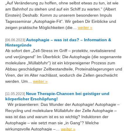
„Auf Veränderung zu hoffen, ohne selbst etwas zu tun, ist wie
am Bahnhof zu stehen und auf ein Schiff zu warten.“ (Albert
Einstein) Deshalb: Komm zu unserem besonderen Impuls
Tagesseminar „Autophagie-Fit“. Wir geben Dir Einblicke und
zeigen praktische Möglichkeiten (die…
weiter »
Autophagie – was ist das? – Information &
[06.06.2023]
Hintergründe
Ab sofort den „Zell-Stress im Griff – protektiv, revitalisierend
und verjüngend“ Im Überblick: Die Autophagie (die sogenannte
molekulare „Müllabfuhr“) ist ein körpereigener Prozess zum
Abbau geschädigter Zellbestandteile, Proteinablagerungen und
Viren, der im Alter nachlässt, wodurch die Zellen geschwächt
werden. Um…
weiter »
Neue Therapie-Chancen bei geistiger und
[11.05.2023]
körperlicher Erschöpfung!
Wir präsentieren: Das Wunder der Autophagie! Autophagie –
Recycling und molekulare Müllabfuhr der Zelle Autophagie –
was ist das und warum ist es so wichtig? Induktoren der
Autophagie – wie setzt man sie „in Gang“? Welche
wirkungsvolle Autophagie –…
weiter »