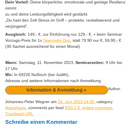
Dein Vorteil:
Deine körperliche, emotionale und geistige Resilienz
nimmt
zu und deine Leistungsfähigkeit wird gestärkt.
„Du hast den Zell-Stress im Griff – protektiv, revitalisierend und
verjüngend“.
Ausgleich:
149,- €, zur Einführung nur 129,- €, + beim Seminar
Vorzugs-Preis für 1x
Spermidin Duo
, statt 79.90 nur €, 59,90,- €
(30 Sachet ausreichend für einen Monat)
Wann:
Samstag, 11. November 2023,
Seminarzeiten:
9 Uhr bis
17 Uhr.
Wo:
In 69226 Nußloch (bei Judith),
Adresse und weitere Informationen nach Anmeldung
Author:
Information & Anmeldung »
Johannes-Peter Wegner am
26. Juni 2023 14:30
, category:
Autophagie
, comments per feed
RSS 2.0
,
writing comment
,
Trackback-URL
Schreibe einen Kommentar