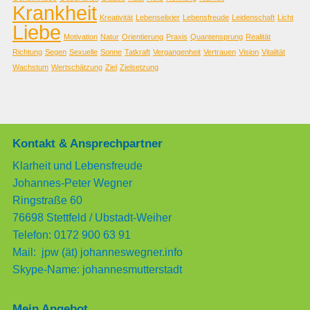
Krankheit
Kreativität
Lebenselixier
Lebensfreude
Leidenschaft
Licht
Liebe
Motivation
Natur
Orientierung
Praxis
Quantensprung
Realität
Richtung
Segen
Sexuelle
Sonne
Tatkraft
Vergangenheit
Vertrauen
Vision
Vitalität
Wachstum
Wertschätzung
Ziel
Zielsetzung
Kontakt & Ansprechpartner
Klarheit und Lebensfreude
Johannes-Peter Wegner
Ringstraße 60
76698 Stettfeld / Ubstadt-Weiher
Telefon: 0172 900 63 91
Mail: jpw (ät) johanneswegner.info
Skype-Name: johannesmutterstadt
Mein Angebot