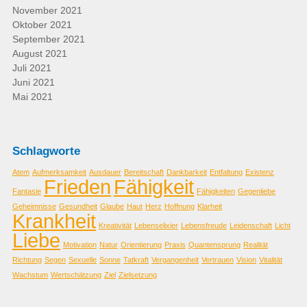
November 2021
Oktober 2021
September 2021
August 2021
Juli 2021
Juni 2021
Mai 2021
Schlagworte
Atem
Aufmerksamkeit
Ausdauer
Bereitschaft
Dankbarkeit
Entfaltung
Existenz
Frieden
Fähigkeit
Fantasie
Fähigkeiten
Gegenliebe
Geheimnisse
Gesundheit
Glaube
Haut
Herz
Hoffnung
Klarheit
Krankheit
Kreativität
Lebenselixier
Lebensfreude
Leidenschaft
Licht
Liebe
Motivation
Natur
Orientierung
Praxis
Quantensprung
Realität
Richtung
Segen
Sexuelle
Sonne
Tatkraft
Vergangenheit
Vertrauen
Vision
Vitalität
Wachstum
Wertschätzung
Ziel
Zielsetzung