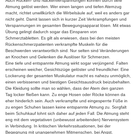
Auch Rücken- und Nackenverspannungen können durch tiefe
Atmung gelöst werden. Wer einen langen und tiefen Atemzug
macht, richtet unwillkürlich die Wirbelsäule auf, weil es anders gar
nicht geht. Damit lassen sich in kurzer Zeit Verkrampfungen und
Verspannungen im gesamten Bewegungsapparat lösen. Mit etwas
Übung gelingt dadurch sogar das Einsparen von
Schmerztabletten. Es gilt als erwiesen, dass bei den meisten
Rückenschmerzpatienten verkrampfte Muskeln für die
Beschwerden verantwortlich sind. Nur selten sind Veränderungen
an Knochen und Gelenken die Auslöser für Schmerzen.
Eine tiefe und entspannte Atmung wirkt sogar verjüngend. Falten
erscheinen weicher, Gesichtszüge gelöster und freundlicher. Eine
Lockerung der gesamten Muskulatur macht es nahezu unmöglich,
einen verbissenen und biestigen Gesichtsausdruck beizubehalten.
Die Kleidung sollte man so wählen, dass der Atem den ganzen
Tag locker fließen kann. Zu enge Hosen oder Röcke können da
eher hinderlich sein. Auch verkrampfte und eingesperrte Füße in
zu engen Schuhen lassen keine entspannte Atmung zu. Sorgfalt
beim Schuhkauf lohnt sich daher auf jeden Fall. Die Atmung steht
eng mit dem vegetativen (unbewusst arbeitenden) Nervensystem
in Verbindung. In kritischen Verkehrssituationen, bei der
Begegnung mit unangenehmen Mitmenschen, bei Angst,