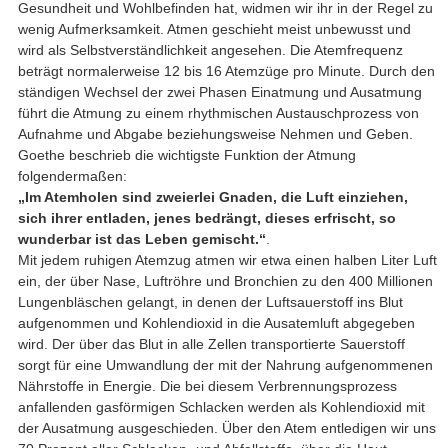
Gesundheit und Wohlbefinden hat, widmen wir ihr in der Regel zu
wenig Aufmerksamkeit. Atmen geschieht meist unbewusst und
wird als Selbstverständlichkeit angesehen. Die Atemfrequenz
beträgt normalerweise 12 bis 16 Atemzüge pro Minute. Durch den
ständigen Wechsel der zwei Phasen Einatmung und Ausatmung
führt die Atmung zu einem rhythmischen Austauschprozess von
Aufnahme und Abgabe beziehungsweise Nehmen und Geben.
Goethe beschrieb die wichtigste Funktion der Atmung
folgendermaßen:
„Im Atemholen sind zweierlei Gnaden, die Luft einziehen,
sich ihrer entladen, jenes bedrängt, dieses erfrischt, so
wunderbar ist das Leben gemischt.“
.
Mit jedem ruhigen Atemzug atmen wir etwa einen halben Liter Luft
ein, der über Nase, Luftröhre und Bronchien zu den 400 Millionen
Lungenbläschen gelangt, in denen der Luftsauerstoff ins Blut
aufgenommen und Kohlendioxid in die Ausatemluft abgegeben
wird. Der über das Blut in alle Zellen transportierte Sauerstoff
sorgt für eine Umwandlung der mit der Nahrung aufgenommenen
Nährstoffe in Energie. Die bei diesem Verbrennungsprozess
anfallenden gasförmigen Schlacken werden als Kohlendioxid mit
der Ausatmung ausgeschieden. Über den Atem entledigen wir uns