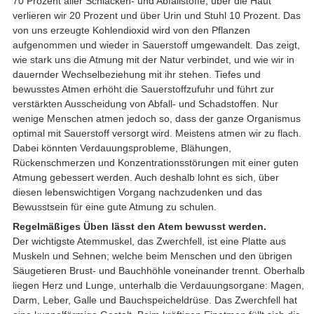
70 Prozent aller Schlacken- und Abfallstoffe, über die Haut
verlieren wir 20 Prozent und über Urin und Stuhl 10 Prozent. Das
von uns erzeugte Kohlendioxid wird von den Pflanzen
aufgenommen und wieder in Sauerstoff umgewandelt. Das zeigt,
wie stark uns die Atmung mit der Natur verbindet, und wie wir in
dauernder Wechselbeziehung mit ihr stehen. Tiefes und
bewusstes Atmen erhöht die Sauerstoffzufuhr und führt zur
verstärkten Ausscheidung von Abfall- und Schadstoffen. Nur
wenige Menschen atmen jedoch so, dass der ganze Organismus
optimal mit Sauerstoff versorgt wird. Meistens atmen wir zu flach.
Dabei könnten Verdauungsprobleme, Blähungen,
Rückenschmerzen und Konzentrationsstörungen mit einer guten
Atmung gebessert werden. Auch deshalb lohnt es sich, über
diesen lebenswichtigen Vorgang nachzudenken und das
Bewusstsein für eine gute Atmung zu schulen.
Regelmäßiges Üben lässt den Atem bewusst werden.
Der wichtigste Atemmuskel, das Zwerchfell, ist eine Platte aus
Muskeln und Sehnen; welche beim Menschen und den übrigen
Säugetieren Brust- und Bauchhöhle voneinander trennt. Oberhalb
liegen Herz und Lunge, unterhalb die Verdauungsorgane: Magen,
Darm, Leber, Galle und Bauchspeicheldrüse. Das Zwerchfell hat