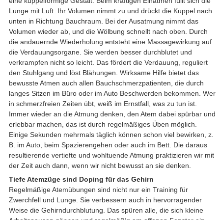
eine kuppelförmige Gestalt. Beim kräftigen Einatmen füllt sich die
Lunge mit Luft. Ihr Volumen nimmt zu und drückt die Kuppel nach
unten in Richtung Bauchraum. Bei der Ausatmung nimmt das
Volumen wieder ab, und die Wölbung schnellt nach oben. Durch
die andauernde Wiederholung entsteht eine Massagewirkung auf
die Verdauungsorgane. Sie werden besser durchblutet und
verkrampfen nicht so leicht. Das fördert die Verdauung, reguliert
den Stuhlgang und löst Blähungen. Wirksame Hilfe bietet das
bewusste Atmen auch allen Bauchschmerzpatienten, die durch
langes Sitzen im Büro oder im Auto Beschwerden bekommen. Wer
in schmerzfreien Zeiten übt, weiß im Ernstfall, was zu tun ist.
Immer wieder an die Atmung denken, den Atem dabei spürbar und
erlebbar machen, das ist durch regelmäßiges Üben möglich.
Einige Sekunden mehrmals täglich können schon viel bewirken, z.
B. im Auto, beim Spazierengehen oder auch im Bett. Die daraus
resultierende vertiefte und wohltuende Atmung praktizieren wir mit
der Zeit auch dann, wenn wir nicht bewusst an sie denken.
Tiefe Atemzüge sind Doping für das Gehirn
Regelmäßige Atemübungen sind nicht nur ein Training für
Zwerchfell und Lunge. Sie verbessern auch in hervorragender
Weise die Gehirndurchblutung. Das spüren alle, die sich kleine