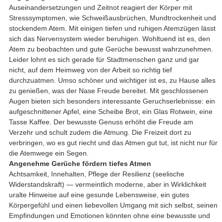
Auseinandersetzungen und Zeitnot reagiert der Körper mit
Stresssymptomen, wie Schweißausbrüchen, Mundtrockenheit und
stockendem Atem. Mit einigen tiefen und ruhigen Atemzügen lässt
sich das Nervensystem wieder beruhigen. Wohltuend ist es, den
Atem zu beobachten und gute Gerüche bewusst wahrzunehmen.
Leider lohnt es sich gerade für Stadtmenschen ganz und gar
nicht, auf dem Heimweg von der Arbeit so richtig tief
durchzuatmen. Umso schöner und wichtiger ist es, zu Hause alles
zu genießen, was der Nase Freude bereitet. Mit geschlossenen
Augen bieten sich besonders interessante Geruchserlebnisse: ein
aufgeschnittener Apfel, eine Scheibe Brot, ein Glas Rotwein, eine
Tasse Kaffee. Der bewusste Genuss erhöht die Freude am
Verzehr und schult zudem die Atmung. Die Freizeit dort zu
verbringen, wo es gut riecht und das Atmen gut tut, ist nicht nur für
die Atemwege ein Segen.
Angenehme Gerüche fördern tiefes Atmen
Achtsamkeit, Innehalten, Pflege der Resilienz (seelische
Widerstandskraft) — vermeintlich moderne, aber in Wirklichkeit
uralte Hinweise auf eine gesunde Lebensweise, ein gutes
Körpergefühl und einen liebevollen Umgang mit sich selbst, seinen
Empfindungen und Emotionen könnten ohne eine bewusste und