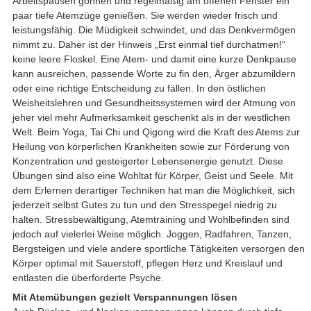
Arbeitspausen gönnen und regelmäßig am offenen Fenster ein
paar tiefe Atemzüge genießen. Sie werden wieder frisch und
leistungsfähig. Die Müdigkeit schwindet, und das Denkvermögen
nimmt zu. Daher ist der Hinweis „Erst einmal tief durchatmen!“
keine leere Floskel. Eine Atem- und damit eine kurze Denkpause
kann ausreichen, passende Worte zu fin den, Ärger abzumildern
oder eine richtige Entscheidung zu fällen. In den östlichen
Weisheitslehren und Gesundheitssystemen wird der Atmung von
jeher viel mehr Aufmerksamkeit geschenkt als in der westlichen
Welt. Beim Yoga, Tai Chi und Qigong wird die Kraft des Atems zur
Heilung von körperlichen Krankheiten sowie zur Förderung von
Konzentration und gesteigerter Lebensenergie genutzt. Diese
Übungen sind also eine Wohltat für Körper, Geist und Seele. Mit
dem Erlernen derartiger Techniken hat man die Möglichkeit, sich
jederzeit selbst Gutes zu tun und den Stresspegel niedrig zu
halten. Stressbewältigung, Atemtraining und Wohlbefinden sind
jedoch auf vielerlei Weise möglich. Joggen, Radfahren, Tanzen,
Bergsteigen und viele andere sportliche Tätigkeiten versorgen den
Körper optimal mit Sauerstoff, pflegen Herz und Kreislauf und
entlasten die überforderte Psyche.
Mit Atemübungen gezielt Verspannungen lösen