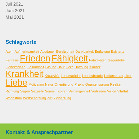
Juli 2021
Juni 2021
Mai 2021
Schlagworte
Atem
Aufmerksamkeit
Ausdauer
Bereitschaft
Dankbarkeit
Entfaltung
Existenz
Frieden
Fähigkeit
Fantasie
Fähigkeiten
Gegenliebe
Geheimnisse
Gesundheit
Glaube
Haut
Herz
Hoffnung
Klarheit
Krankheit
Kreativität
Lebenselixier
Lebensfreude
Leidenschaft
Licht
Liebe
Motivation
Natur
Orientierung
Praxis
Quantensprung
Realität
Richtung
Segen
Sexuelle
Sonne
Tatkraft
Vergangenheit
Vertrauen
Vision
Vitalität
Wachstum
Wertschätzung
Ziel
Zielsetzung
Kontakt & Ansprechpartner