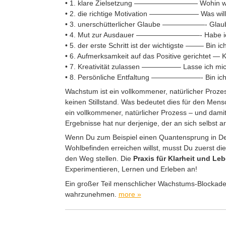
• 1. klare Zielsetzung ————————— Wohin wil
• 2. die richtige Motivation ——————— Was will i
• 3. unerschütterlicher Glaube ——————- Glaube
• 4. Mut zur Ausdauer —————————- Habe ich
• 5. der erste Schritt ist der wichtigste ——– Bin 
• 6. Aufmerksamkeit auf das Positive gerichtet — K
• 7. Kreativität zulassen —————– Lasse ich mich
• 8. Persönliche Entfaltung ———————- Bin ich b
Wachstum ist ein vollkommener, natürlicher Proze
keinen Stillstand. Was bedeutet dies für den Me
ein vollkommener, natürlicher Prozess – und dami
Ergebnisse hat nur derjenige, der an sich selbst ar
Wenn Du zum Beispiel einen Quantensprung in Dei
Wohlbefinden erreichen willst, musst Du zuerst die
den Weg stellen. Die
Praxis für Klarheit und Le
Experimentieren, Lernen und Erleben an!
Ein großer Teil menschlicher Wachstums-Blockaden 
wahrzunehmen.
more »