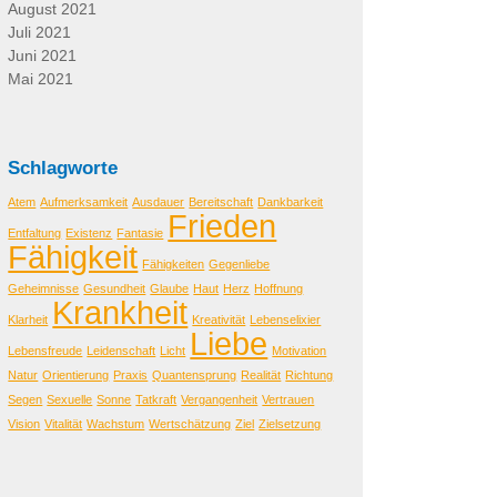
August 2021
Juli 2021
Juni 2021
Mai 2021
Schlagworte
Atem
Aufmerksamkeit
Ausdauer
Bereitschaft
Dankbarkeit
Frieden
Entfaltung
Existenz
Fantasie
Fähigkeit
Fähigkeiten
Gegenliebe
Geheimnisse
Gesundheit
Glaube
Haut
Herz
Hoffnung
Krankheit
Klarheit
Kreativität
Lebenselixier
Liebe
Lebensfreude
Leidenschaft
Licht
Motivation
Natur
Orientierung
Praxis
Quantensprung
Realität
Richtung
Segen
Sexuelle
Sonne
Tatkraft
Vergangenheit
Vertrauen
Vision
Vitalität
Wachstum
Wertschätzung
Ziel
Zielsetzung