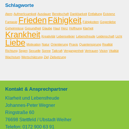
Schlagworte
Atem
Aufmerksamkeit
Ausdauer
Bereitschaft
Dankbarkeit
Entfaltung
Existenz
Frieden
Fähigkeit
Fantasie
Fähigkeiten
Gegenliebe
Geheimnisse
Gesundheit
Glaube
Haut
Herz
Hoffnung
Klarheit
Krankheit
Kreativität
Lebenselixier
Lebensfreude
Leidenschaft
Licht
Liebe
Motivation
Natur
Orientierung
Praxis
Quantensprung
Realität
Richtung
Segen
Sexuelle
Sonne
Tatkraft
Vergangenheit
Vertrauen
Vision
Vitalität
Wachstum
Wertschätzung
Ziel
Zielsetzung
Kontakt & Ansprechpartner
Klarheit und Lebensfreude
Johannes-Peter Wegner
Ringstraße 60
76698 Stettfeld / Ubstadt-Weiher
Telefon: 0172 900 63 91