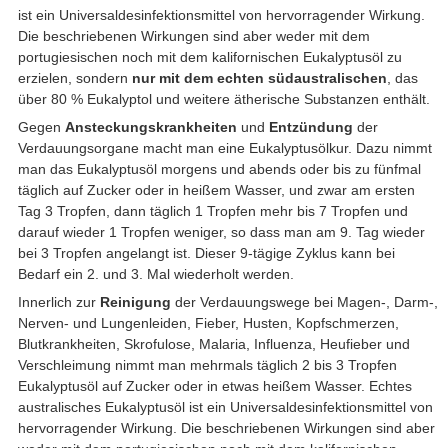
ist ein Universaldesinfektionsmittel von hervorragender Wirkung.
Die beschriebenen Wirkungen sind aber weder mit dem
portugiesischen noch mit dem kalifornischen Eukalyptusöl zu
erzielen, sondern
nur mit dem echten südaustralischen
, das
über 80 % Eukalyptol und weitere ätherische Substanzen enthält.
Gegen
Ansteckungskrankheiten
und
Entzündung
der
Verdauungsorgane macht man eine Eukalyptusölkur. Dazu nimmt
man das Eukalyptusöl morgens und abends oder bis zu fünfmal
täglich auf Zucker oder in heißem Wasser, und zwar am ersten
Tag 3 Tropfen, dann täglich 1 Tropfen mehr bis 7 Tropfen und
darauf wieder 1 Tropfen weniger, so dass man am 9. Tag wieder
bei 3 Tropfen angelangt ist. Dieser 9-tägige Zyklus kann bei
Bedarf ein 2. und 3. Mal wiederholt werden.
Innerlich zur
Reinigung
der Verdauungswege bei Magen-, Darm-,
Nerven- und Lungenleiden, Fieber, Husten, Kopfschmerzen,
Blutkrankheiten, Skrofulose, Malaria, Influenza, Heufieber und
Verschleimung nimmt man mehrmals täglich 2 bis 3 Tropfen
Eukalyptusöl auf Zucker oder in etwas heißem Wasser. Echtes
australisches Eukalyptusöl ist ein Universaldesinfektionsmittel von
hervorragender Wirkung. Die beschriebenen Wirkungen sind aber