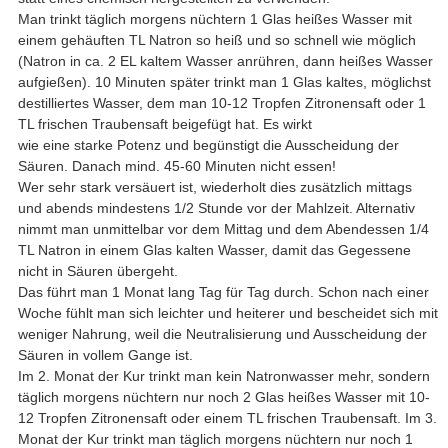
Man trinkt täglich morgens nüchtern 1 Glas heißes Wasser mit
einem gehäuften TL Natron so heiß und so schnell wie möglich
(Natron in ca. 2 EL kaltem Wasser anrühren, dann heißes Wasser
aufgießen). 10 Minuten später trinkt man 1 Glas kaltes, möglichst
destilliertes Wasser, dem man 10-12 Tropfen Zitronensaft oder 1
TL frischen Traubensaft beigefügt hat. Es wirkt
wie eine starke Potenz und begünstigt die Ausscheidung der
Säuren. Danach mind. 45-60 Minuten nicht essen!
Wer sehr stark versäuert ist, wiederholt dies zusätzlich mittags
und abends mindestens 1/2 Stunde vor der Mahlzeit. Alternativ
nimmt man unmittelbar vor dem Mittag und dem Abendessen 1/4
TL Natron in einem Glas kalten Wasser, damit das Gegessene
nicht in Säuren übergeht.
Das führt man 1 Monat lang Tag für Tag durch. Schon nach einer
Woche fühlt man sich leichter und heiterer und bescheidet sich mit
weniger Nahrung, weil die Neutralisierung und Ausscheidung der
Säuren in vollem Gange ist.
Im 2. Monat der Kur trinkt man kein Natronwasser mehr, sondern
täglich morgens nüchtern nur noch 2 Glas heißes Wasser mit 10-
12 Tropfen Zitronensaft oder einem TL frischen Traubensaft. Im 3.
Monat der Kur trinkt man täglich morgens nüchtern nur noch 1