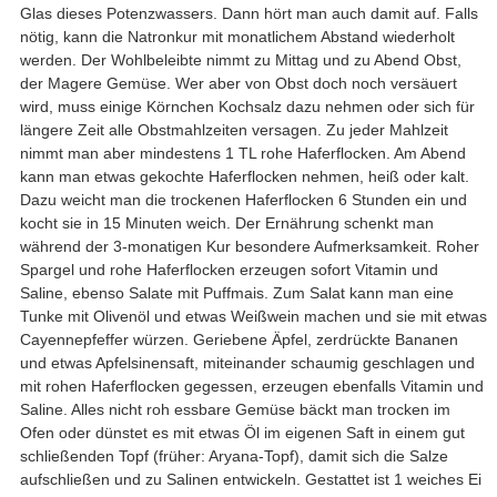
Glas dieses Potenzwassers. Dann hört man auch damit auf. Falls
nötig, kann die Natronkur mit monatlichem Abstand wiederholt
werden. Der Wohlbeleibte nimmt zu Mittag und zu Abend Obst,
der Magere Gemüse. Wer aber von Obst doch noch versäuert
wird, muss einige Körnchen Kochsalz dazu nehmen oder sich für
längere Zeit alle Obstmahlzeiten versagen. Zu jeder Mahlzeit
nimmt man aber mindestens 1 TL rohe Haferflocken. Am Abend
kann man etwas gekochte Haferflocken nehmen, heiß oder kalt.
Dazu weicht man die trockenen Haferflocken 6 Stunden ein und
kocht sie in 15 Minuten weich. Der Ernährung schenkt man
während der 3-monatigen Kur besondere Aufmerksamkeit. Roher
Spargel und rohe Haferflocken erzeugen sofort Vitamin und
Saline, ebenso Salate mit Puffmais. Zum Salat kann man eine
Tunke mit Olivenöl und etwas Weißwein machen und sie mit etwas
Cayennepfeffer würzen. Geriebene Äpfel, zerdrückte Bananen
und etwas Apfelsinensaft, miteinander schaumig geschlagen und
mit rohen Haferflocken gegessen, erzeugen ebenfalls Vitamin und
Saline. Alles nicht roh essbare Gemüse bäckt man trocken im
Ofen oder dünstet es mit etwas Öl im eigenen Saft in einem gut
schließenden Topf (früher: Aryana-Topf), damit sich die Salze
aufschließen und zu Salinen entwickeln. Gestattet ist 1 weiches Ei