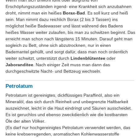
Erschöpfungszuständen irgend- eine Krankheit sich anzubahnen
droht, nimmt man ein heißes
Borax-Bad
. Es soll kurz und heiß
sein. Man nimmt dazu reichlich Borax (2 bis 3 Tassen) ins
möglichst heiße Badewasser und lässt während des Badens
heißes Wasser weiter zulaufen, bis man zu schwitzen beginnt. Das
erreicht man schon nach längstens 15 Minuten. Darauf geht man
sogleich zu Bett, ohne sich abzutrocknen, nur in einen
Bademantel gehüllt, und sorgt dafür, dass man noch ordentlich
weiter schwitzt, unterstützt durch
Lindenblütentee
oder
Jaboranditee
. Nach einiger Zeit muss man dann das
durchgeschwitzte Nacht- und Bettzeug wechseln.
Petrolatum
Petrolatum ist gereinigtes, dickflüssiges Paraffinöl, also ein
Mineralöl, das sich durch Reinheit und unbegrenzte Haltbarkeit
auszeichnet, leicht in die Haut eindringt und Säuren ausscheidet.
Es ist geruchlos und ebenso zweckdienlich wie die kostbarsten
Öle der alten Völker.
(Es darf nur hochgereinigtes Petrolatum verwendet werden, das
keine krebserregenden, aromatischen Kohlenwasserstoffe