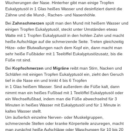
Wucherungen der Nase. Hinterher gibt man einige Tropfen
Eukalyptusöl in 1 Glas heißes Wasser und desinfiziert damit die
Zähne und die Mund-, Rachen- und Nasenhöhle.
Bei
Zahnschmerzen
spült man den Mund mit heißem Wasser und
einigen Tropfen Eukalyptusöl, steckt unter Umständen etwas
Watte mit 1 Tropfen Eukalyptusöl in den hohlen Zahn und macht
heiße Aufschläge auf die schmerzende Seite. Treten gleichzeitig
Hitze- oder Blutwallungen nach dem Kopf ein, dann macht man
sehr heiße Fußbäder mit 1 Teelöffel Eukalyptusölzusatz, bis die
Füße rot sind.
Bei
Kopfschmerzen
und
Migräne
reibt man Stirn, Nacken und
Schläfen mit einigen Tropfen Eukalyptusöl ein, zieht den Geruch
tief in die Nase ein und trinkt 4 bis 6 Tropfen
in 1 Glas heißem Wasser. Sind außerdem die Füße kalt, dann
nimmt man ein heißes Fußbad mit 1 Teelöffel Eukalyptusöl oder
ein Wechselfußbad, indem man die Füße abwechselnd für 3
Minuten in heißes Wasser mit Eukalyptusöl und für 1 Minute in
kaltes Wasser stellt.
Um äußerlich einzelne Nerven- oder Muskelgruppen,
schmerzende Stellen oder kranke Körperteile anzuregen, macht
man zunächst heiße Aufschläge oder Waschungen für 10 bis 20