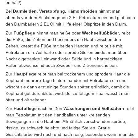
enthält!)
Bei
Darmleiden
,
Verstopfung, Hämorrhoiden
nimmt man
abends vor dem Schlafengehen 2 EL Petrolatum ein und gibt nach
den Darmbädern 2 EL Öl mit Hilfe einer Ölspritze in den Darm.
Zur
Fußpflege
nimmt man heiße oder
Wechselfußbäder
, reibt
die Füße, die Zehen und besonders die Haut zwischen den
Zehen, knetet die Füße mit beiden Händen und reibt sie mit
Petrolatum ein. Auf harte oder spröde Stellen bindet man über
Nacht ölgetränkte Leinwand oder Seide und in hartnäckigen
Fällen abwechselnd auch Zwiebel- und Zitronenscheiben.
Zur
Haarpflege
reibt man bei trockenem und sprödem Haar die
Kopfhaut mehrere Tage hintereinander mit Petrolatum ein und
wäscht sie dann erst einige Stunden später gründlich, damit die
Kopfhaut gut durchblutet wird. Bei zu fettigem Haar wäscht man
öfter und ölt seltener.
Zur
Hautpflege
nach heißen
Waschungen und Vollbädern
reibt
man Petrolatum mit den Handballen unter kreisenden
Bewegungen in die Haut ein. Allmählich verschwinden spröde,
rissige, zu schwach belebte und faltige Stellen. Graue
Gesichtsfarbe wird nach und nach rosig, besonders wenn man die