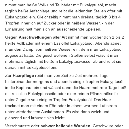
nimmt man heiße Voll- und Teilbäder mit Eukalyptusöl, macht
täglich heiße Aufschläge und reibt die leidenden Stellen öfter mit
Eukalyptusöl ein. Gleichzeitig nimmt man dreimal täglich 3 bis 4
Tropfen innerlich auf Zucker oder in heißem Wasser. -In der
Ernährung hält man sich an ausscheidende Speisen.
Gegen
Anschwellungen
aller Art nimmt man wöchentlich 1 bis 2
heiße Vollbäder mit einem Esslöffel Eukalyptusöl. Abends atmet
man den Dampf von heißem Wasser ein, dem man Eukalyptusöl
zugesetzt hatte. Die geschwollenen Stellen selbst wäscht man
mehrmals täglich mit heißem Eukalyptuswasser ab und reibt sie
danach mit Eukalyptusöl ein.
Zur
Haarpflege
reibt man von Zeit zu Zeit mehrere Tage
hintereinander morgens und abends einige Tropfen Eukalyptusöl
in die Kopfhaut ein und wäscht dann die Haare mehrere Tage heiß
mit reichlich Eukalyptusseife oder einer reinen Pflanzenölseife
unter Zugabe von einigen Tropfen Eukalyptusöl. Das Haar
trocknet man mit einem Fön oder in einem warmen Luftstrom
unter wiederholtem Auskämmen. Es wird dann weich und
glänzend und kräuselt sich leicht.
Verschmutzte oder
schwer heilende Wunden
, Geschwüre oder