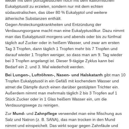
weder mit dem portugiesischen noch mit dem kalifornischen
Eukalyptusöl zu erzielen, sondern nur mit dem echten
südaustralischen, das über 80 % Eukalyptol und weitere
ätherische Substanzen enthält.
Gegen Ansteckungskrankheiten und Entzündung der
Verdauungsorgane macht man eine Eukalyptusölkur. Dazu nimmt
man das Eukalyptusöl morgens und abends oder bis zu fünfmal
täglich auf Zucker oder in heißem Wasser, und zwar am ersten
Tag 3 Tropfen, dann täglich 1 Tropfen mehr bis 7 Tropfen und
darauf wieder 1 Tropfen weniger, so dass man am 9. Tag wieder
bei 3 Tropfen angelangt ist. Dieser 9-tägige Zyklus kann bei
Bedarf ein 2. und 3. Mal wiederholt werden.
Bei Lungen-, Luftröhren-, Nasen- und Halskatarrh
gibt man 10
Tropfen Eukalyptusöl in ein Gefäß mit kochendem Wasser und
atmet die Dämpfe durch einen darüber gestülpten Trichter ein.
Außerdem nimmt man mehrmals täglich 2 bis 3 Tropfen auf 1
Stück Zucker oder in 1 Glas heißem Wasser ein, um die
Verdauungswege zu reinigen.
Zur
Mund-
und
Zahnpflege
verwendet man eine Mischung aus
Salz und Natron (z. B. SANA), das man trocken in den Mund
nimmt und einspeichelt. Das wirkt sogar gegen Zahnfäule und