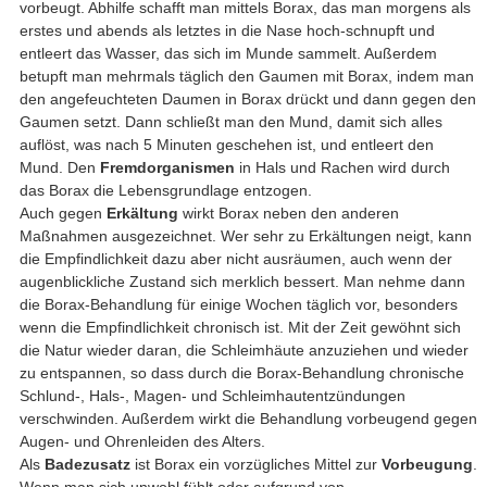
vorbeugt. Abhilfe schafft man mittels Borax, das man morgens als
erstes und abends als letztes in die Nase hoch-schnupft und
entleert das Wasser, das sich im Munde sammelt. Außerdem
betupft man mehrmals täglich den Gaumen mit Borax, indem man
den angefeuchteten Daumen in Borax drückt und dann gegen den
Gaumen setzt. Dann schließt man den Mund, damit sich alles
auflöst, was nach 5 Minuten geschehen ist, und entleert den
Mund. Den
Fremdorganismen
in Hals und Rachen wird durch
das Borax die Lebensgrundlage entzogen.
Auch gegen
Erkältung
wirkt Borax neben den anderen
Maßnahmen ausgezeichnet. Wer sehr zu Erkältungen neigt, kann
die Empfindlichkeit dazu aber nicht ausräumen, auch wenn der
augenblickliche Zustand sich merklich bessert. Man nehme dann
die Borax-Behandlung für einige Wochen täglich vor, besonders
wenn die Empfindlichkeit chronisch ist. Mit der Zeit gewöhnt sich
die Natur wieder daran, die Schleimhäute anzuziehen und wieder
zu entspannen, so dass durch die Borax-Behandlung chronische
Schlund-, Hals-, Magen- und Schleimhautentzündungen
verschwinden. Außerdem wirkt die Behandlung vorbeugend gegen
Augen- und Ohrenleiden des Alters.
Als
Badezusatz
ist Borax ein vorzügliches Mittel zur
Vorbeugung
.
Wenn man sich unwohl fühlt oder aufgrund von