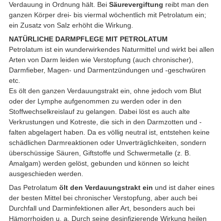
Verdauung in Ordnung hält. Bei
Säurevergiftung
reibt man den
ganzen Körper drei- bis viermal wöchentlich mit Petrolatum ein;
ein Zusatz von Salz erhöht die Wirkung.
NATÜRLICHE DARMPFLEGE MIT PETROLATUM
Petrolatum ist ein wunderwirkendes Naturmittel und wirkt bei allen
Arten von Darm leiden wie Verstopfung (auch chronischer),
Darmfieber, Magen- und Darmentzündungen und -geschwüren
etc.
Es ölt den ganzen Verdauungstrakt ein, ohne jedoch vom Blut
oder der Lymphe aufgenommen zu werden oder in den
Stoffwechselkreislauf zu gelangen. Dabei löst es auch alte
Verkrustungen und Kotreste, die sich in den Darmzotten und -
falten abgelagert haben. Da es völlig neutral ist, entstehen keine
schädlichen Darmreaktionen oder Unverträglichkeiten, sondern
überschüssige Säuren, Giftstoffe und Schwermetalle (z. B.
Amalgam) werden gelöst, gebunden und können so leicht
ausgeschieden werden.
Das Petrolatum
ölt den Verdauungstrakt ein
und ist daher eines
der besten Mittel bei chronischer Verstopfung, aber auch bei
Durchfall und Darminfektionen aller Art, besonders auch bei
Hämorrhoiden u. a. Durch seine desinfizierende Wirkung heilen