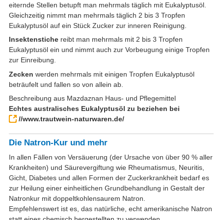
eiternde Stellen betupft man mehrmals täglich mit Eukalyptusöl.
Gleichzeitig nimmt man mehrmals täglich 2 bis 3 Tropfen
Eukalyptusöl auf ein Stück Zucker zur inneren Reinigung.
Insektenstiche
reibt man mehrmals mit 2 bis 3 Tropfen
Eukalyptusöl ein und nimmt auch zur Vorbeugung einige Tropfen
zur Einreibung.
Zecken
werden mehrmals mit einigen Tropfen Eukalyptusöl
beträufelt und fallen so von allein ab.
Beschreibung aus Mazdaznan Haus- und Pflegemittel
Echtes australisches Eukalyptusöl zu beziehen bei
//www.trautwein-naturwaren.de/
Die Natron-Kur und mehr
In allen Fällen von Versäuerung (der Ursache von über 90 % aller
Krankheiten) und Säurevergiftung wie Rheumatismus, Neuritis,
Gicht, Diabetes und allen Formen der Zuckerkrankheit bedarf es
zur Heilung einer einheitlichen Grundbehandlung in Gestalt der
Natronkur mit doppeltkohlensaurem Natron.
Empfehlenswert ist es, das natürliche, echt amerikanische Natron
statt eines chemisch hergestellten zu verwenden.