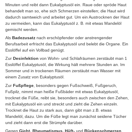
Minuten und reibt dann Eukalyptusöl ein. Raue oder spröde Haut
behandelt man so, ehe sich Schmerzen einstellen; die Haut wird
dadurch samtweich und arbeitet gut. Um ein Austrocknen der Haut
zu vermeiden, kann das Eukalyptusöl z. B. mit etwas Mandelöl
gemischt werden.
Als
Badezusatz
nach erschöpfender oder anstrengender
Berufsarbeit erfrischt das Eukalyptusöl und belebt die Organe. Ein
Esslöffel auf ein Vollbad genügt.
Zur
Desinfektion
von Wohn- und Schlafräumen zerstäubt man 1
Esslöffel Eukalyptusöl, die Wirkung hält mehrere Stunden an. Im
Sommer und in trockenen Räumen zerstäubt man Wasser mit
einem Zusatz von Eukalyptusöl.
Zur
Fußpflege
, besonders gegen Fußschweiß, Fußgeruch,
Fußpilz, nimmt man heiße Fußbäder mit etwas Eukalyptusöl,
trocknet die Füße, reibt sie, besonders auch zwischen den Zehen,
mit Eukalyptusöl ein und streckt und zieht die Zehen einzeln.
Trocknet die Haut zu stark aus, dann gibt man z.B. etwas
Mandelöl, dazu. Um die Füße legt man zunächst seidene Tücher
und zieht dann erst die Strümpfe darüber.
Gegen
Gicht, Rheumatismus, Hüft-
und
Rückenschmerzen