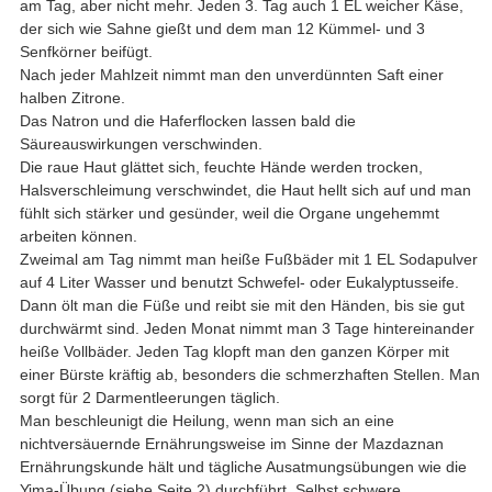
am Tag, aber nicht mehr. Jeden 3. Tag auch 1 EL weicher Käse,
der sich wie Sahne gießt und dem man 12 Kümmel- und 3
Senfkörner beifügt.
Nach jeder Mahlzeit nimmt man den unverdünnten Saft einer
halben Zitrone.
Das Natron und die Haferflocken lassen bald die
Säureauswirkungen verschwinden.
Die raue Haut glättet sich, feuchte Hände werden trocken,
Halsverschleimung verschwindet, die Haut hellt sich auf und man
fühlt sich stärker und gesünder, weil die Organe ungehemmt
arbeiten können.
Zweimal am Tag nimmt man heiße Fußbäder mit 1 EL Sodapulver
auf 4 Liter Wasser und benutzt Schwefel- oder Eukalyptusseife.
Dann ölt man die Füße und reibt sie mit den Händen, bis sie gut
durchwärmt sind. Jeden Monat nimmt man 3 Tage hintereinander
heiße Vollbäder. Jeden Tag klopft man den ganzen Körper mit
einer Bürste kräftig ab, besonders die schmerzhaften Stellen. Man
sorgt für 2 Darmentleerungen täglich.
Man beschleunigt die Heilung, wenn man sich an eine
nichtversäuernde Ernährungsweise im Sinne der Mazdaznan
Ernährungskunde hält und tägliche Ausatmungsübungen wie die
Yima-Übung (siehe Seite 2) durchführt. Selbst schwere