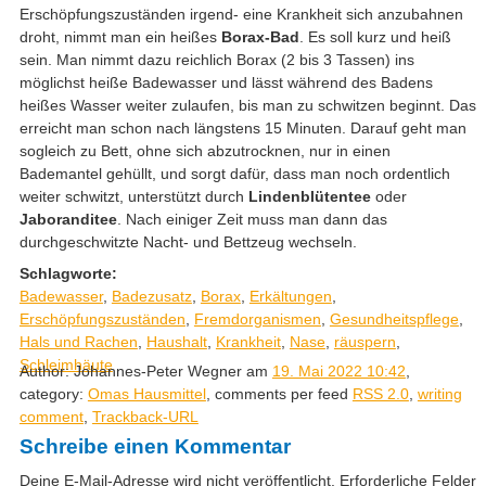
Erschöpfungszuständen irgend- eine Krankheit sich anzubahnen
droht, nimmt man ein heißes
Borax-Bad
. Es soll kurz und heiß
sein. Man nimmt dazu reichlich Borax (2 bis 3 Tassen) ins
möglichst heiße Badewasser und lässt während des Badens
heißes Wasser weiter zulaufen, bis man zu schwitzen beginnt. Das
erreicht man schon nach längstens 15 Minuten. Darauf geht man
sogleich zu Bett, ohne sich abzutrocknen, nur in einen
Bademantel gehüllt, und sorgt dafür, dass man noch ordentlich
weiter schwitzt, unterstützt durch
Lindenblütentee
oder
Jaboranditee
. Nach einiger Zeit muss man dann das
durchgeschwitzte Nacht- und Bettzeug wechseln.
Schlagworte:
Badewasser
,
Badezusatz
,
Borax
,
Erkältungen
,
Erschöpfungszuständen
,
Fremdorganismen
,
Gesundheitspflege
,
Hals und Rachen
,
Haushalt
,
Krankheit
,
Nase
,
räuspern
,
Schleimhäute
Author: Johannes-Peter Wegner am
19. Mai 2022 10:42
,
category:
Omas Hausmittel
, comments per feed
RSS 2.0
,
writing
comment
,
Trackback-URL
Schreibe einen Kommentar
Deine E-Mail-Adresse wird nicht veröffentlicht.
Erforderliche Felder