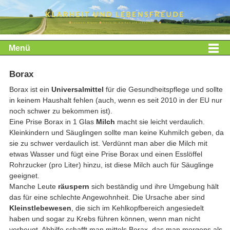
Menü
Borax
Borax ist ein
Universalmittel
für die Gesundheitspflege und sollte
in keinem Haushalt fehlen (auch, wenn es seit 2010 in der EU nur
noch schwer zu bekommen ist).
Eine Prise Borax in 1 Glas
Milch
macht sie leicht verdaulich.
Kleinkindern und Säuglingen sollte man keine Kuhmilch geben, da
sie zu schwer verdaulich ist. Verdünnt man aber die Milch mit
etwas Wasser und fügt eine Prise Borax und einen Esslöffel
Rohrzucker (pro Liter) hinzu, ist diese Milch auch für Säuglinge
geeignet.
Manche Leute
räuspern
sich beständig und ihre Umgebung hält
das für eine schlechte Angewohnheit. Die Ursache aber sind
Kleinstlebewesen
, die sich im Kehlkopfbereich angesiedelt
haben und sogar zu Krebs führen können, wenn man nicht
vorbeugt. Abhilfe schafft man mittels Borax, das man morgens als