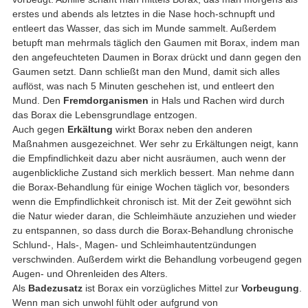
erstes und abends als letztes in die Nase hoch-schnupft und
entleert das Wasser, das sich im Munde sammelt. Außerdem
betupft man mehrmals täglich den Gaumen mit Borax, indem man
den angefeuchteten Daumen in Borax drückt und dann gegen den
Gaumen setzt. Dann schließt man den Mund, damit sich alles
auflöst, was nach 5 Minuten geschehen ist, und entleert den
Mund. Den
Fremdorganismen
in Hals und Rachen wird durch
das Borax die Lebensgrundlage entzogen.
Auch gegen
Erkältung
wirkt Borax neben den anderen
Maßnahmen ausgezeichnet. Wer sehr zu Erkältungen neigt, kann
die Empfindlichkeit dazu aber nicht ausräumen, auch wenn der
augenblickliche Zustand sich merklich bessert. Man nehme dann
die Borax-Behandlung für einige Wochen täglich vor, besonders
wenn die Empfindlichkeit chronisch ist. Mit der Zeit gewöhnt sich
die Natur wieder daran, die Schleimhäute anzuziehen und wieder
zu entspannen, so dass durch die Borax-Behandlung chronische
Schlund-, Hals-, Magen- und Schleimhautentzündungen
verschwinden. Außerdem wirkt die Behandlung vorbeugend gegen
Augen- und Ohrenleiden des Alters.
Als
Badezusatz
ist Borax ein vorzügliches Mittel zur
Vorbeugung
.
Wenn man sich unwohl fühlt oder aufgrund von