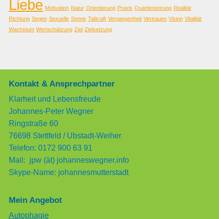
Liebe
Motivation
Natur
Orientierung
Praxis
Quantensprung
Realität
Richtung
Segen
Sexuelle
Sonne
Tatkraft
Vergangenheit
Vertrauen
Vision
Vitalität
Wachstum
Wertschätzung
Ziel
Zielsetzung
Kontakt & Ansprechpartner
Klarheit und Lebensfreude
Johannes-Peter Wegner
Ringstraße 60
76698 Stettfeld / Ubstadt-Weiher
Telefon: 0172 900 63 91
Mail: jpw (ät) johanneswegner.info
Skype-Name: johannesmutterstadt
Mein Angebot
Autophagie