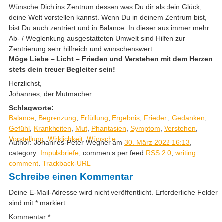
Wünsche Dich ins Zentrum dessen was Du dir als dein Glück,
deine Welt vorstellen kannst. Wenn Du in deinem Zentrum bist,
bist Du auch zentriert und in Balance. In dieser aus immer mehr
Ab- / Weglenkung ausgestatteten Umwelt sind Hilfen zur
Zentrierung sehr hilfreich und wünschenswert.
Möge Liebe – Licht – Frieden und Verstehen mit dem Herzen
stets dein treuer Begleiter sein!
Herzlichst,
Johannes, der Mutmacher
Schlagworte:
Balance
,
Begrenzung
,
Erfüllung
,
Ergebnis
,
Frieden
,
Gedanken
,
Gefühl
,
Krankheiten
,
Mut
,
Phantasien
,
Symptom
,
Verstehen
,
Vorstellung
,
Wirklichkeit
,
Wünsche
Author: Johannes-Peter Wegner am
30. März 2022 16:13
,
category:
Impulsbriefe
, comments per feed
RSS 2.0
,
writing
comment
,
Trackback-URL
Schreibe einen Kommentar
Deine E-Mail-Adresse wird nicht veröffentlicht.
Erforderliche Felder
sind mit
*
markiert
Kommentar
*