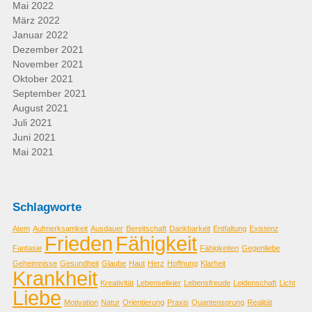
Mai 2022
März 2022
Januar 2022
Dezember 2021
November 2021
Oktober 2021
September 2021
August 2021
Juli 2021
Juni 2021
Mai 2021
Schlagworte
Atem
Aufmerksamkeit
Ausdauer
Bereitschaft
Dankbarkeit
Entfaltung
Existenz
Frieden
Fähigkeit
Fantasie
Fähigkeiten
Gegenliebe
Geheimnisse
Gesundheit
Glaube
Haut
Herz
Hoffnung
Klarheit
Krankheit
Kreativität
Lebenselixier
Lebensfreude
Leidenschaft
Licht
Liebe
Motivation
Natur
Orientierung
Praxis
Quantensprung
Realität