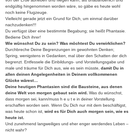
endgültig hingenommen worden wäre, so gäbe es heute wohl
noch keine Flugzeuge.
Vielleicht gerade jetzt ein Grund für Dich, um einmal darüber
nachzudenken!!!
Du verfügst über eine bestimmte Begabung; sie heißt Phantasie.
Bediene Dich ihrer!
Wie wünschst Du zu sein? Was möchtest Du verwirklichen?
Durchbreche Deine Begrenzungen im gewohnten Denken;
Spring, wenigstens in Gedanken, mal über den Schatten der dich
begrenzt. Entfessele die Einbildungs- und Vorstellungsgabe und
male und träume für Dich aus, wie es sein müsste,
damit Du in
allen deinen Angelegenheiten in Deinem vollkommenen
Glücke wärest…
Deine heutigen Phantasien sind die Bausteine, aus denen
deine Welt von morgen gebaut sein wird.
Was du wünschst,
dass morgen sei, kann/muss h e u t e in deiner Vorstellung
erschaffen worden sein. Wenn Du Dich nur mit dem beschäftigst,
was heute schon ist,
wird es für Dich auch morgen sein, wie es
heute ist.
Und zunehmend langweiliges und eher enger werdendes Leben –
nicht wahr?