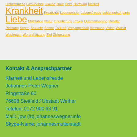
Geheimnisse
Gesundheit
Glaube
Haut
Herz
Hoffnung
Klarheit
Krankheit
Kreativität
Lebenselixier
Lebensfreude
Leidenschaft
Licht
Liebe
Motivation
Natur
Orientierung
Praxis
Quantensprung
Realität
Richtung
Segen
Sexuelle
Sonne
Tatkraft
Vergangenheit
Vertrauen
Vision
Vitalität
Wachstum
Wertschätzung
Ziel
Zielsetzung
Kontakt & Ansprechpartner
Klarheit und Lebensfreude
Johannes-Peter Wegner
Ringstraße 60
76698 Stettfeld / Ubstadt-Weiher
Telefon: 0172 900 63 91
Mail: jpw (ät) johanneswegner.info
Skype-Name: johannesmutterstadt