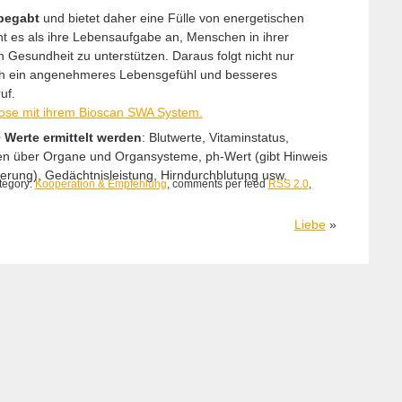
begabt
und bietet daher eine Fülle von energetischen
ht es als ihre Lebensaufgabe an, Menschen in ihrer
n Gesundheit zu unterstützen. Daraus folgt nicht nur
h ein angenehmeres Lebensgefühl und besseres
uf.
ose mit ihrem Bioscan SWA System.
Werte ermittelt werden
: Blutwerte, Vitaminstatus,
en über Organe und Organsysteme, ph-Wert (gibt Hinweis
erung), Gedächtnisleistung, Hirndurchblutung usw.
ategory:
Kooperation & Empfehlung
, comments per feed
RSS 2.0
,
Liebe
»