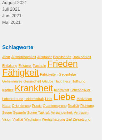
August 2021
Juli 2021
Juni 2021
Mai 2021
Schlagworte
Atem
Aufmerksamkeit
Ausdauer
Bereitschaft
Dankbarkeit
Frieden
Entfaltung
Existenz
Fantasie
Fähigkeit
Fähigkeiten
Gegenliebe
Geheimnisse
Gesundheit
Glaube
Haut
Herz
Hoffnung
Krankheit
Klarheit
Kreativität
Lebenselixier
Liebe
Lebensfreude
Leidenschaft
Licht
Motivation
Natur
Orientierung
Praxis
Quantensprung
Realität
Richtung
Segen
Sexuelle
Sonne
Tatkraft
Vergangenheit
Vertrauen
Vision
Vitalität
Wachstum
Wertschätzung
Ziel
Zielsetzung